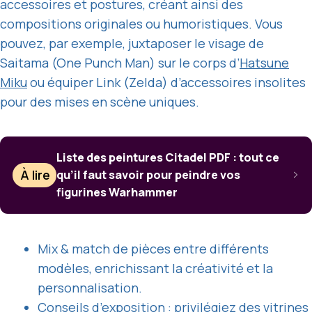
accessoires et postures, créant ainsi des
compositions originales ou humoristiques. Vous
pouvez, par exemple, juxtaposer le visage de
Saitama (One Punch Man) sur le corps d’
Hatsune
Miku
ou équiper Link (Zelda) d’accessoires insolites
pour des mises en scène uniques.
Liste des peintures Citadel PDF : tout ce
À lire
qu’il faut savoir pour peindre vos
figurines Warhammer
Mix & match de pièces entre différents
modèles, enrichissant la créativité et la
personnalisation.
Conseils d’exposition : privilégiez des vitrines