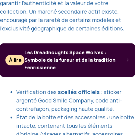
garantir l’authenticité et la valeur de votre
collection. Un marché secondaire actif existe,
encouragé par la rareté de certains modèles et
l’exclusivité géographique de certaines éditions.
Les Dreadnoughts Space Wolves :
À lire
Symbole de la fureur et de la tradition
Fenrissienne
Vérification des
scellés officiels
: sticker
argenté Good Smile Company, code anti-
contrefaçon, packaging haute qualité.
État de la boîte et des accessoires : une boîte
intacte, contenant tous les éléments
d’origine (visages alternatifs, accessoires