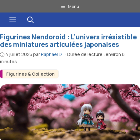
Aller
Menu
au
Menu
contenu
Figurines Nendoroid : L’univers irrésistible
des miniatures articulées japonaises
4 juillet 2025
par
Raphaël D.
·
Durée de lecture : environ 6
minutes
Figurines & Collection