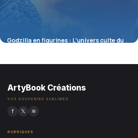
Godzilla en figurines : L’univers culte du
roi des monstres à collectionner
4 juillet 2025
ArtyBook Créations
VOS SOUVENIRS SUBLIMÉS
f
𝕏
≋
RUBRIQUES