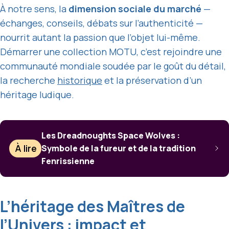
À notre sens, la
dimension sociale du marché
—
échanges, conseils, débats sur l’authenticité —
nourrit autant la passion que l’objet lui-même.
Démarrer une collection MOTU, c’est rejoindre une
communauté mondiale soudée par le goût du détail,
la recherche
historique
et la préservation d’un
héritage ludique.
Les Dreadnoughts Space Wolves :
À lire
Symbole de la fureur et de la tradition
Fenrissienne
L’héritage des Maîtres de
l’Univers : impact et