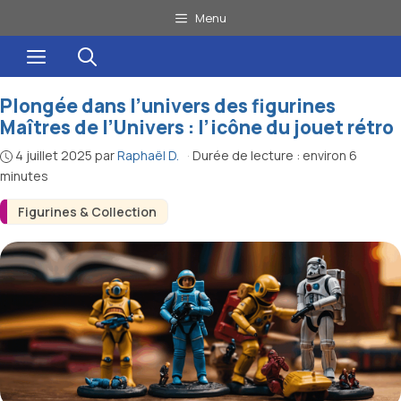
Aller
Menu
au
Menu
contenu
Plongée dans l’univers des figurines
Maîtres de l’Univers : l’icône du jouet rétro
4 juillet 2025
par
Raphaël D.
·
Durée de lecture : environ 6
minutes
Figurines & Collection