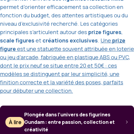
permet d’orienter efficacement sa collection en
fonction du budget, des attentes artistiques ou du
niveau d’exclusivité recherché. Les catégories
principales s’articulent autour des
prize figures
,
scale figures
et
créations exclusives
.
Une
prize
figure
est une statuette souvent attribuée en loterie
ou jeu d’arcade, fabriquée en plastique ABS ou PVC,
dont le prix neuf se situe entre 20 et 50€ : ces
modèles se distinguent par leur simplicité, une
finition correcte et la variété des poses, parfaits
pour débuter une collection.
Plongée dans l’univers des figurines
À lire
Gundam : entre passion, collection et
créativité