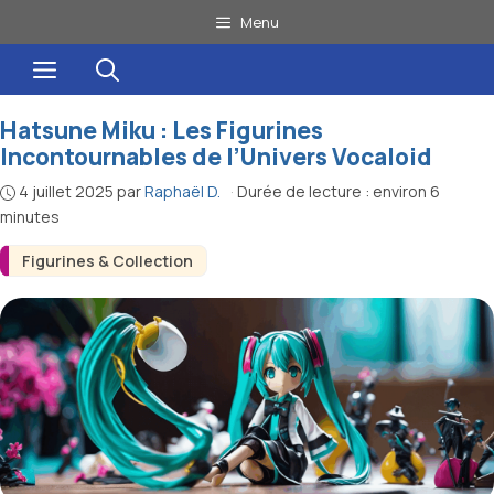
Aller
Menu
au
Menu
contenu
Hatsune Miku : Les Figurines
Incontournables de l’Univers Vocaloid
4 juillet 2025
par
Raphaël D.
·
Durée de lecture : environ 6
minutes
Figurines & Collection