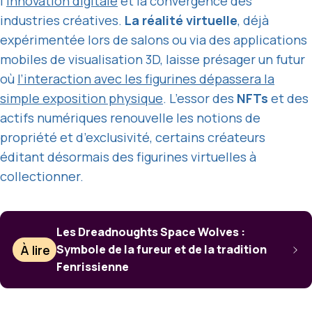
l’
innovation digitale
et la convergence des
industries créatives.
La réalité virtuelle
, déjà
expérimentée lors de salons ou via des applications
mobiles de visualisation 3D, laisse présager un futur
où
l’interaction avec les figurines dépassera la
simple exposition physique
. L’essor des
NFTs
et des
actifs numériques renouvelle les notions de
propriété et d’exclusivité, certains créateurs
éditant désormais des figurines virtuelles à
collectionner.
Les Dreadnoughts Space Wolves :
À lire
Symbole de la fureur et de la tradition
Fenrissienne