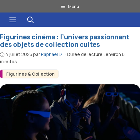
Aller
Menu
au
Menu
contenu
Figurines cinéma : l’univers passionnant
des objets de collection cultes
4 juillet 2025
par
Raphaël D.
·
Durée de lecture : environ 6
minutes
Figurines & Collection