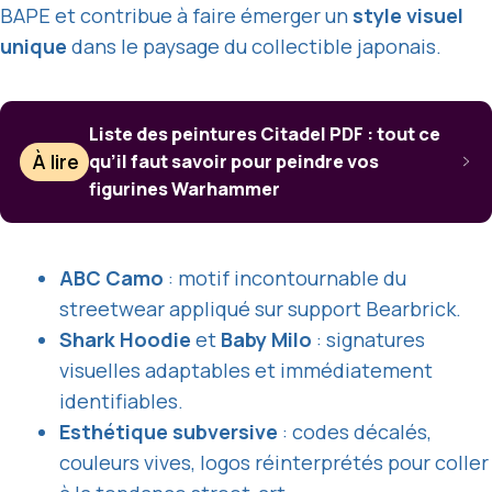
BAPE et contribue à faire émerger un
style visuel
unique
dans le paysage du collectible japonais.
Liste des peintures Citadel PDF : tout ce
À lire
qu’il faut savoir pour peindre vos
figurines Warhammer
ABC Camo
: motif incontournable du
streetwear appliqué sur support Bearbrick.
Shark Hoodie
et
Baby Milo
: signatures
visuelles adaptables et immédiatement
identifiables.
Esthétique subversive
: codes décalés,
couleurs vives, logos réinterprétés pour coller