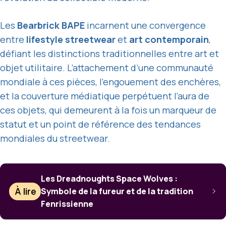
Les
Bearbrick BAPE
incarnent une convergence
entre
lifestyle streetwear
et
art contemporain
,
défiant les distinctions traditionnelles entre art et
objet utilitaire. L’attachement d’une communauté
mondiale à ces pièces, l’engouement des enchères,
et la couverture médiatique perpétuent l’aura de
ces objets, qui demeurent à la fois un marqueur de
statut et un point de référence des tendances
mondiales du streetwear.
Les Dreadnoughts Space Wolves :
À lire
Symbole de la fureur et de la tradition
Fenrissienne