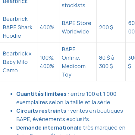
Bearbrick
stockists
Bearbrick
BAPE Store
60
BAPE Shark
400%
200 $
Worldwide
00
Hoodie
BAPE
Bearbrick x
100%,
Online,
80 $ à
30
Baby Milo
400%
Medicom
300 $
$
Camo
Toy
Quantités limitées
: entre 100 et 1 000
exemplaires selon la taille et la série.
Circuits restreints
: ventes en boutiques
BAPE, événements exclusifs.
Demande internationale
très marquée en