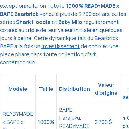
exceptionnelle, on note le
1000% READYMADE x
BAPE Bearbrick
vendu à plus de 2 700 dollars, ou les
séries
Shark Hoodie
et
Baby Milo
régulièrement
cotées au triple de leur valeur initiale en quelques
jours à peine. Cette dynamique fait du Bearbrick
BAPE à la fois un
investissement
de choix et une
pièce phare dans toute collection d’art
contemporain.
Valeur
Modèle
Taille
Distribution
d’origine
se
BAPE
READYMADE
Harajuku,
4 
x BAPE x
1000%
2 700 $
READYMADE
pl