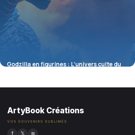
Godzilla en figurines : L’univers culte du
roi des monstres à collectionner
4 juillet 2025
ArtyBook Créations
VOS SOUVENIRS SUBLIMÉS
f
𝕏
≋