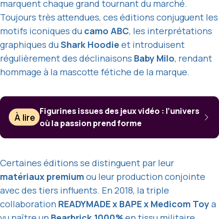
marquent chaque grand tournant du marché.
Toujours très attendues, ces éditions conjuguent les
motifs iconiques du
camo ABC
, les interprétations
graphiques du
Shark Hoodie
et introduisent
régulièrement des déclinaisons
Baby Milo
, rendant
hommage à la mascotte fétiche de la marque.
Figurines issues des jeux vidéo : l’univers
À lire
où la passion prend forme
Certaines éditions se distinguent par leur
matériaux premium
ou leur production conjointe
avec des tiers influents. En 2018, la triple
collaboration
READYMADE x BAPE x Medicom Toy
a
vu naître un
Bearbrick 1000%
en tissu militaire