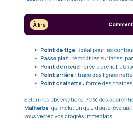
À lire
Comment c
Point de tige
: idéal pour les conto
Passé plat
: remplit les surfaces, pa
Point de nœud
: crée du relief, uti
Point arrière
: trace des lignes nett
Point chaînette
: forme des chaînes 
Selon nos observations,
70 % des apprenti
Malherbe
, qui inclut un quiz d’auto-évalua
vous verrez vos progrès immédiats.