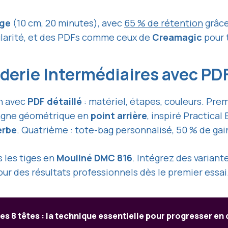
ige
(10 cm, 20 minutes), avec
65 % de rétention
grâce
ularité, et des PDFs comme ceux de
Creamagic
pour t
oderie Intermédiaires avec PD
un avec
PDF détaillé
: matériel, étapes, couleurs. Prem
tagne géométrique en
point arrière
, inspiré Practical
erbe
. Quatrième : tote-bag personnalisé, 50 % de g
s les tiges en
Mouliné DMC 816
. Intégrez des variant
ur des résultats professionnels dès le premier essai
es 8 têtes : la technique essentielle pour progresser en