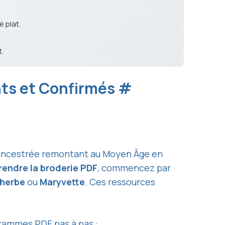
é plat.
.
nts et Confirmés
#
que ancestrée remontant au Moyen Âge en
rendre la broderie PDF
, commencez par
lherbe
ou
Maryvette
. Ces ressources
rammes PDF pas à pas
: