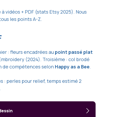
 à vidéos + PDF (stats Etsy 2025). Nous
ous les points A-Z.
F
ier : fleurs encadrées au
point passé plat
 Embroidery (2024). Troisième : col brodé
ain de compétences selon
Happy as a Bee
.
es : perles pour relief, temps estimé 2
.
 dessin