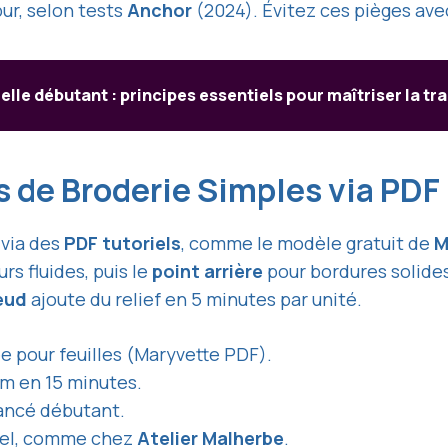
ur, selon tests
Anchor
(2024). Évitez ces pièges ave
elle débutant : principes essentiels pour maîtriser la tr
s de Broderie Simples via PDF
 via des
PDF tutoriels
, comme le modèle gratuit de
M
rs fluides, puis le
point arrière
pour bordures solides
œud
ajoute du relief en 5 minutes par unité.
e pour feuilles (Maryvette PDF).
cm en 15 minutes.
vancé débutant.
nuel, comme chez
Atelier Malherbe
.