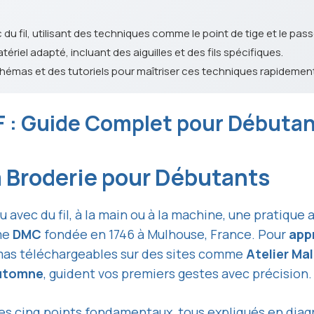
du fil, utilisant des techniques comme le point de tige et le pass
tériel adapté, incluant des aiguilles et des fils spécifiques.
hémas et des tutoriels pour maîtriser ces techniques rapidement
F : Guide Complet pour Débuta
 Broderie pour Débutants
su avec du fil, à la main ou à la machine, une prati
me
DMC
fondée en 1746 à Mulhouse, France. Pour
app
émas téléchargeables sur des sites comme
Atelier Ma
automne
, guident vos premiers gestes avec précision.
s cinq points fondamentaux, tous expliqués en
diag