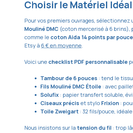
Choisir le Matériel Idé
Pour vos premiers ouvrages, sélectionnez u
Mouliné DMC
(coton mercerisé à 6 brins), 
comme le
coton Aida 14 points par pouce
Etsy à
6 € en moyenne
.
Voici une
checklist PDF personnalisable
po
Tambour de 6 pouces
: tend le tiss
Fils Mouliné DMC Étoile
: avec paill
Solufix
: papier transfert soluble, é
Ciseaux précis
et stylo
Frixion
: pou
Toile Zweigart
: 32 fils/pouce, idéal
Nous insistons sur la
tension du fil
: trop l