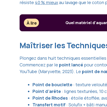
résiste
40 % mieux
au lavage que le coton p
À lire
Quel matériel d’aquar
Maîtriser les Technique
Plongez dans huit techniques essentielles
Commencez par le
point lancé
pour contou
YouTube (Maryvette, 2023). Le
point de n
Point de bouclette
: texture velouté
Point d’arête
: lignes texturées, 10 
Point de Rhodes
: étoile étoffée, a
Transfert motif
: Solufix + bâti ma