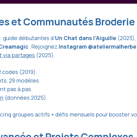
tes et Communautés Broderie
: guide débutantes d’
Un Chat dans l’Aiguille
(2023),
Creamagic
. Rejoignez
Instagram @ateliermalherbe
 via partages
(2025).
R codes (2019).
nts, 29 modèles.
t pas à pas.
an
(données 2025).
cinq groupes actifs + défis mensuels pour booster vo
Avancée et Projets Complexes