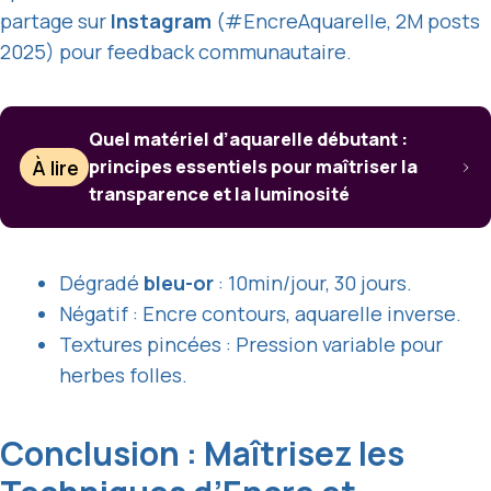
partage sur
Instagram
(#EncreAquarelle, 2M posts
2025) pour feedback communautaire.
Quel matériel d’aquarelle débutant :
À lire
principes essentiels pour maîtriser la
transparence et la luminosité
Dégradé
bleu-or
: 10min/jour, 30 jours.
Négatif : Encre contours, aquarelle inverse.
Textures pincées : Pression variable pour
herbes folles.
Conclusion : Maîtrisez les