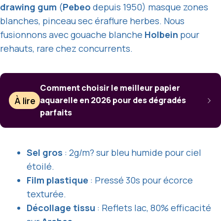
drawing gum
(
Pebeo
depuis 1950) masque zones
blanches, pinceau sec éraflure herbes. Nous
fusionnons avec gouache blanche
Holbein
pour
rehauts, rare chez concurrents.
Comment choisir le meilleur papier
À lire
aquarelle en 2026 pour des dégradés
parfaits
Sel gros
: 2g/m? sur bleu humide pour ciel
étoilé.
Film plastique
: Pressé 30s pour écorce
texturée.
Décollage tissu
: Reflets lac, 80% efficacité