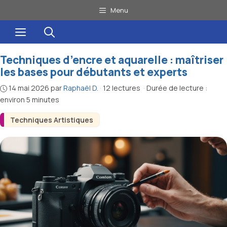
Aller
Menu
au
Menu
contenu
Techniques d’encre et aquarelle : maîtriser
les bases pour débutants et experts
14 mai 2026
par
Raphaël D.
·
12 lectures
·
Durée de lecture :
environ 5 minutes
Techniques Artistiques