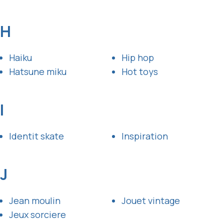
H
Haiku
Hip hop
Hatsune miku
Hot toys
I
Identit skate
Inspiration
J
Jean moulin
Jouet vintage
Jeux sorciere